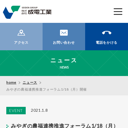
t
o
g
g
l
アクセス
お問い合わせ
電話をかける
e
n
ニュース
a
v
NEWS
i
g
home
ニュース
a
みやぎの農福連携推進フォーラム1/18（月）開催
t
i
o
2021.1.8
EVENT
n
みやぎの農福連携推進フォーラム1/18（月）