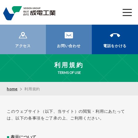
t
o
g
g
l
アクセス
お問い合わせ
電話をかける
e
n
利用規約
a
v
TERMS OF USE
i
g
home
利用規約
a
t
i
このウェブサイト（以下、当サイト）の閲覧・利用にあたって
o
は、以下の各事項をご了承の上、ご利用ください。
n
■
表示について