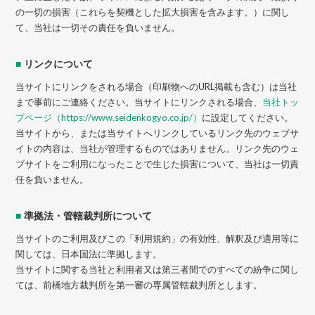
の一切の損害（これらを契機とした拡大損害を含みます。）に関し
て、当社は一切その責任を負いません。
■
リンクについて
当サイトにリンクをされる場合（印刷物へのURL掲載も含む）は当社
まで事前にご連絡ください。当サイトにリンクされる場合、
当社トッ
プページ（https://www.seidenkogyo.co.jp/）
に設定してください。
当サイトから、または当サイトへリンクしているリンク先のウェブサ
イトの内容は、当社が管理するものではありません。リンク先のウェ
ブサイトをご利用になったことで生じた損害について、当社は一切責
任を負いません。
■
準拠法・管轄裁判所について
当サイトのご利用及びこの「利用規約」の有効性、解釈及び適用等に
関しては、日本国法に準拠します。
当サイトに関する当社と利用者又は第三者間でのすべての紛争に関し
ては、前橋地方裁判所を第一審の専属管轄裁判所とします。