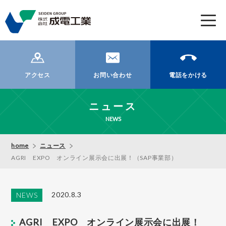
t
o
g
g
l
アクセス
お問い合わせ
電話をかける
e
n
ニュース
a
v
NEWS
i
g
home
ニュース
a
AGRI EXPO オンライン展示会に出展！（SAP事業部）
t
i
o
2020.8.3
NEWS
n
AGRI EXPO オンライン展示会に出展！