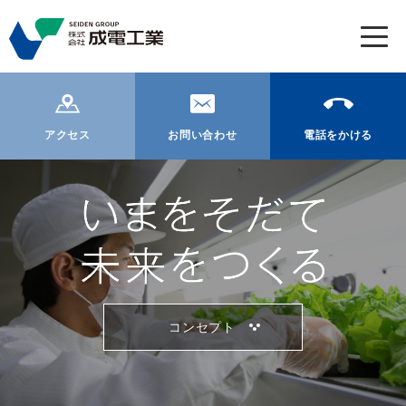
t
o
g
g
l
アクセス
お問い合わせ
電話をかける
e
n
a
v
i
g
a
t
i
コンセプト
o
n